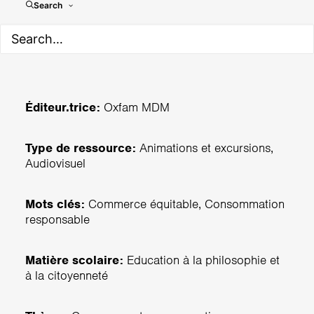
Ça tourne plus juste
Search
Éditeur.trice:
Oxfam MDM
Type de ressource:
Animations et excursions,
Audiovisuel
Mots clés:
Commerce équitable, Consommation
responsable
Matière scolaire:
Education à la philosophie et
à la citoyenneté