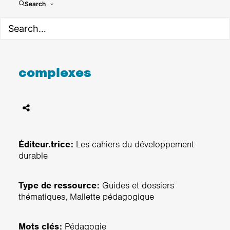
Cahiers du développement
Search
durable-de la gestion
simple de projets au
management de projets
complexes
Éditeur.trice:
Les cahiers du développement
durable
Type de ressource:
Guides et dossiers
thématiques, Mallette pédagogique
Mots clés:
Pédagogie