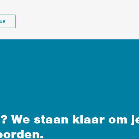
EUR
? We staan klaar om j
oorden.