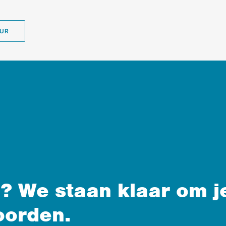
EUR
? We staan klaar om j
oorden.