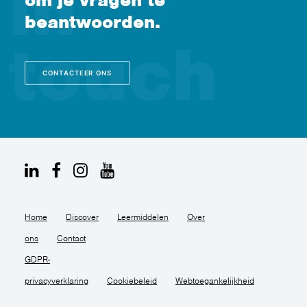
om je vragen te
beantwoorden.
CONTACTEER ONS
Home
Discover
Leermiddelen
Over
ons
Contact
GDPR-
privacyverklaring
Cookiebeleid
Webtoegankelijkheid