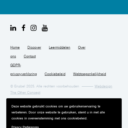
Home
Discover
Leermiddelen
Over
ons
Contact
GDPR-
privacyverklaring
Cookiebeleid
Webtoegankelijkheid
© Enabel 2025. Alle rechten voorbehouden
Webdesign
The Other Concept
Deze website gebruikt cookies om uw gebruikerservaring te
verbeteren. Door onze website te gebruiken, stemt u in met alle
cookies in overeenstemming met ons cookiebeleid.
Privacy Preferences