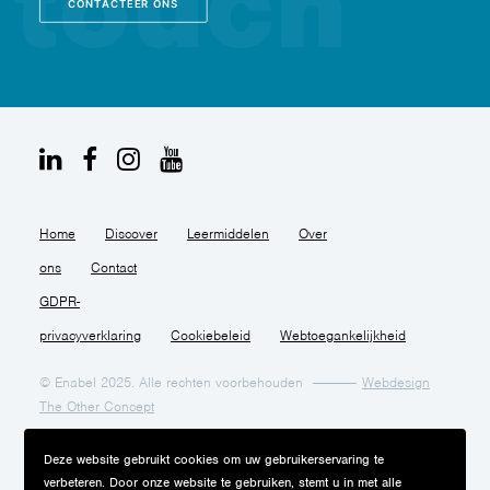
CONTACTEER ONS
Home
Discover
Leermiddelen
Over
ons
Contact
GDPR-
privacyverklaring
Cookiebeleid
Webtoegankelijkheid
© Enabel 2025. Alle rechten voorbehouden
Webdesign
The Other Concept
Deze website gebruikt cookies om uw gebruikerservaring te
verbeteren. Door onze website te gebruiken, stemt u in met alle