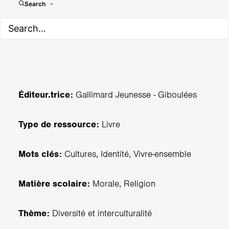
Enfants de tous les temps;
Search
de tous les mondes
Éditeur.trice:
Gallimard Jeunesse - Giboulées
Type de ressource:
Livre
Mots clés:
Cultures, Identité, Vivre-ensemble
Matière scolaire:
Morale, Religion
Thème:
Diversité et interculturalité