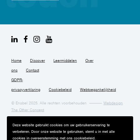
Home
Discover
Leermiddelen
Over
ons
Contact
GDPR-
privacyverklaring
Cookiebeleid
Webtoegankelijkheid
© Enabel 2025. Alle rechten voorbehouden
Webdesign
The Other Concept
Deze website gebruikt cookies om uw gebruikerservaring te
verbeteren. Door onze website te gebruiken, stemt u in met alle
cookies in overeenstemming met ons cookiebeleid.