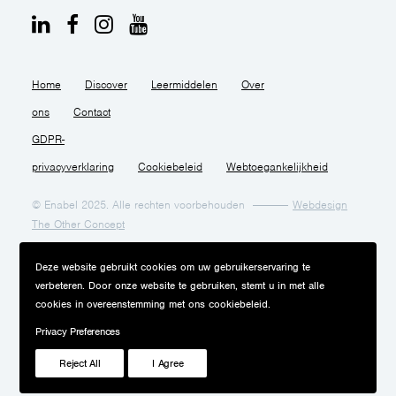
Home
Discover
Leermiddelen
Over
ons
Contact
GDPR-
privacyverklaring
Cookiebeleid
Webtoegankelijkheid
© Enabel 2025. Alle rechten voorbehouden
Webdesign
The Other Concept
Deze website gebruikt cookies om uw gebruikerservaring te
verbeteren. Door onze website te gebruiken, stemt u in met alle
cookies in overeenstemming met ons cookiebeleid.
Privacy Preferences
Reject All
I Agree