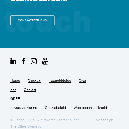
CONTACTEER ONS
Home
Discover
Leermiddelen
Over
ons
Contact
GDPR-
privacyverklaring
Cookiebeleid
Webtoegankelijkheid
© Enabel 2025. Alle rechten voorbehouden
Webdesign
The Other Concept