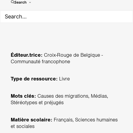
Je n'ai jamais imaginé être
Search
un réfugié
Éditeur.trice:
Croix-Rouge de Belgique -
Communauté francophone
Type de ressource:
Livre
Mots clés:
Causes des migrations, Médias,
Stéréotypes et préjugés
Matière scolaire:
Français, Sciences humaines
et sociales