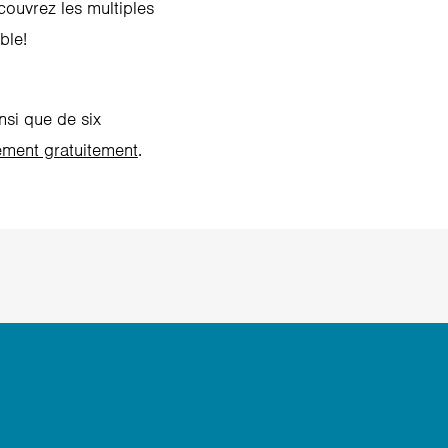
écouvrez les multiples
ble!
nsi que de six
ement gratuitement
.