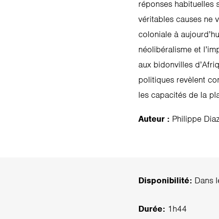
réponses habituelles 
véritables causes ne 
coloniale à aujourd’hu
néolibéralisme et l’im
aux bidonvilles d’Afr
politiques revèlent c
les capacités de la pla
Auteur :
Philippe Diaz
Disponibilité:
Dans le
Durée:
1h44