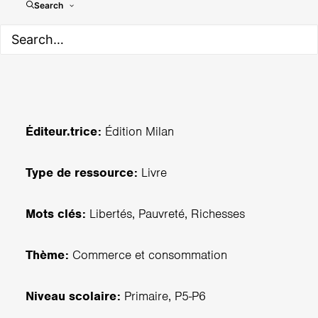
La richesse et la pauvreté -
Search
Les goûters philo
Éditeur.trice:
Édition Milan
Type de ressource:
Livre
Mots clés:
Libertés, Pauvreté, Richesses
Thème:
Commerce et consommation
Niveau scolaire:
Primaire, P5-P6