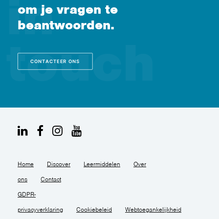
om je vragen te
beantwoorden.
CONTACTEER ONS
Home
Discover
Leermiddelen
Over
ons
Contact
GDPR-
privacyverklaring
Cookiebeleid
Webtoegankelijkheid