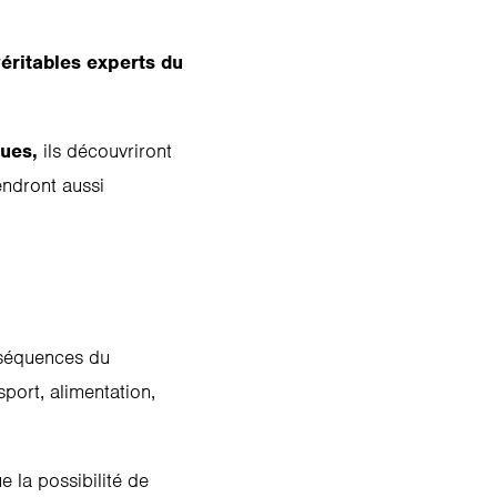
éritables experts du
ques,
ils découvriront
endront aussi
onséquences du
port, alimentation,
e la possibilité de