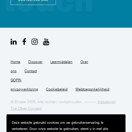
Home
Discover
Leermiddelen
Over
ons
Contact
GDPR-
privacyverklaring
Cookiebeleid
Webtoegankelijkheid
© Enabel 2025. Alle rechten voorbehouden
Webdesign
The Other Concept
Deze website gebruikt cookies om uw gebruikerservaring te
verbeteren. Door onze website te gebruiken, stemt u in met alle