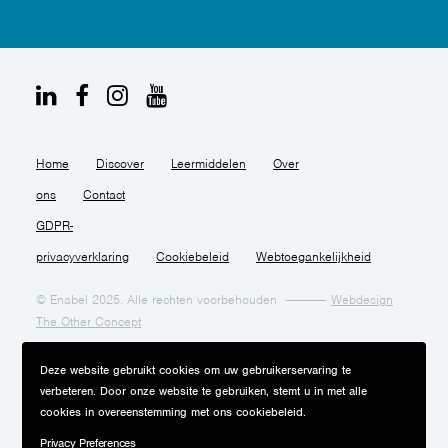
Home
Discover
Leermiddelen
Over
ons
Contact
GDPR-
privacyverklaring
Cookiebeleid
Webtoegankelijkheid
© Enabel 2025. Alle rechten voorbehouden
Webdesign
The Other Concept
Deze website gebruikt cookies om uw gebruikerservaring te
verbeteren. Door onze website te gebruiken, stemt u in met alle
cookies in overeenstemming met ons cookiebeleid.
Privacy Preferences