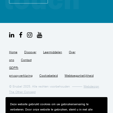
Home
Discover
Leermiddelen
Over
ons
Contact
GDPR-
privacyverklaring
Cookiebeleid
Webtoegankelijkheid
© Enabel 2025. Alle rechten voorbehouden
Webdesign
The Other Concept
Deze website gebruikt cookies om uw gebruikerservaring te
verbeteren. Door onze website te gebruiken, stemt u in met alle