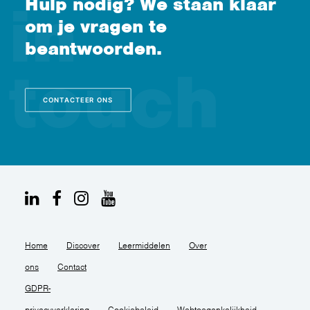
Hulp nodig? We staan klaar
om je vragen te
beantwoorden.
CONTACTEER ONS
Home
Discover
Leermiddelen
Over
ons
Contact
GDPR-
privacyverklaring
Cookiebeleid
Webtoegankelijkheid