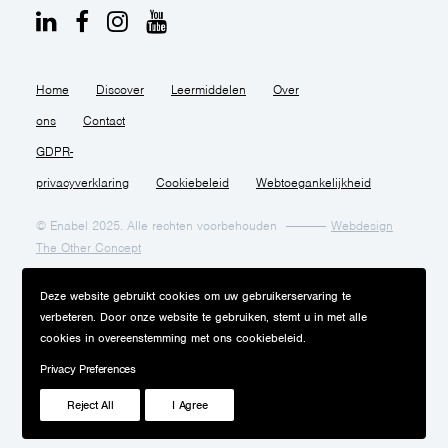
Home
Discover
Leermiddelen
Over
ons
Contact
GDPR-
privacyverklaring
Cookiebeleid
Webtoegankelijkheid
© Enabel 2025. Alle rechten voorbehouden
Webdesign
The Other Concept
Deze website gebruikt cookies om uw gebruikerservaring te
verbeteren. Door onze website te gebruiken, stemt u in met alle
cookies in overeenstemming met ons cookiebeleid.
Privacy Preferences
Reject All
I Agree