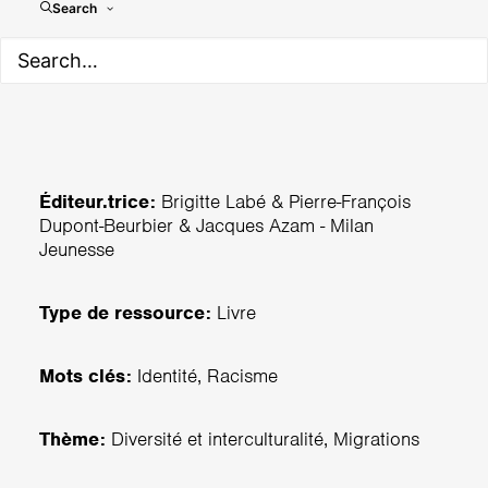
Moi et les autres - Les
Search
goûters philo
Éditeur.trice:
Brigitte Labé & Pierre-François
Dupont-Beurbier & Jacques Azam - Milan
Jeunesse
Type de ressource:
Livre
Mots clés:
Identité, Racisme
Thème:
Diversité et interculturalité, Migrations