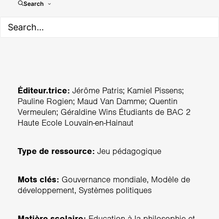
Mono Pays - Testez votre
Search
capacité à diriger un pays
Éditeur.trice:
Jérôme Patris; Kamiel Pissens;
Pauline Rogien; Maud Van Damme; Quentin
Vermeulen; Géraldine Wins Étudiants de BAC 2
Haute Ecole Louvain-en-Hainaut
Type de ressource:
Jeu pédagogique
Mots clés:
Gouvernance mondiale, Modèle de
développement, Systèmes politiques
Matière scolaire:
Education à la philosophie et