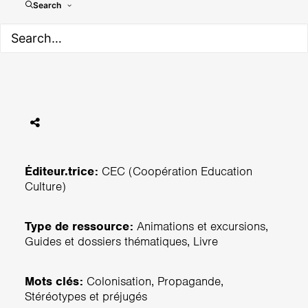
Notre Congo - Onze Kongo :
Search
la propagande coloniale
belge : fragments pour une
étude critique
Éditeur.trice:
CEC (Coopération Education
Culture)
Type de ressource:
Animations et excursions,
Guides et dossiers thématiques, Livre
Mots clés:
Colonisation, Propagande,
Stéréotypes et préjugés