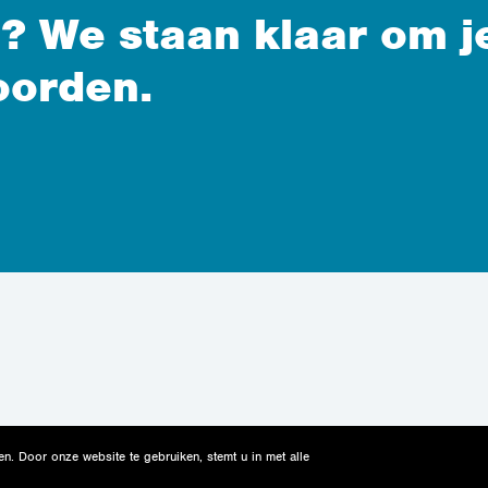
? We staan klaar om j
oorden.
n. Door onze website te gebruiken, stemt u in met alle
r Concept