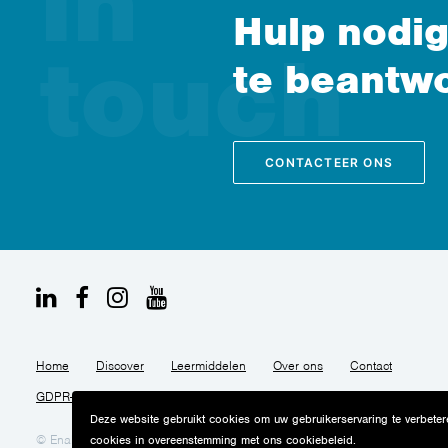
Hulp nodig
te beantw
CONTACTEER ONS
Home
Discover
Leermiddelen
Over ons
Contact
GDPR-privacyverklaring
Cookiebeleid
Webtoegankelijkheid
Deze website gebruikt cookies om uw gebruikerservaring te verbetere
© Enabel 2025. Alle rechten voorbehouden
Webdesign The Othe
cookies in overeenstemming met ons cookiebeleid.