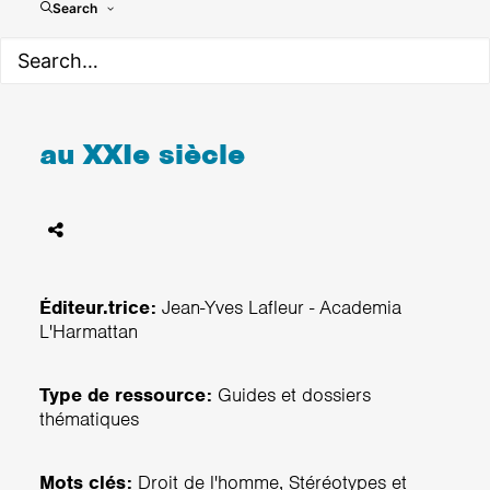
Pourquoi l'immigration en
Search
Belgique? 21 questions que
se posent les Belges sur les
migrations internationales
au XXIe siècle
Éditeur.trice:
Jean-Yves Lafleur - Academia
L'Harmattan
Type de ressource:
Guides et dossiers
thématiques
Mots clés:
Droit de l'homme, Stéréotypes et