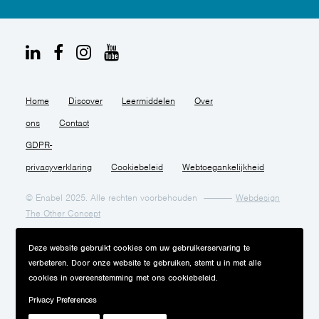
Home
Discover
Leermiddelen
Over
ons
Contact
GDPR-
privacyverklaring
Cookiebeleid
Webtoegankelijkheid
© Enabel 2025. Alle rechten voorbehouden
Webdesign
The Other Concept
Deze website gebruikt cookies om uw gebruikerservaring te
verbeteren. Door onze website te gebruiken, stemt u in met alle
cookies in overeenstemming met ons cookiebeleid.
Privacy Preferences