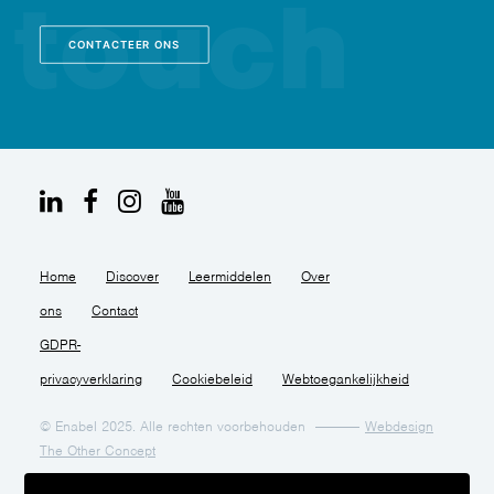
CONTACTEER ONS
Home
Discover
Leermiddelen
Over
ons
Contact
GDPR-
privacyverklaring
Cookiebeleid
Webtoegankelijkheid
© Enabel 2025. Alle rechten voorbehouden
Webdesign
The Other Concept