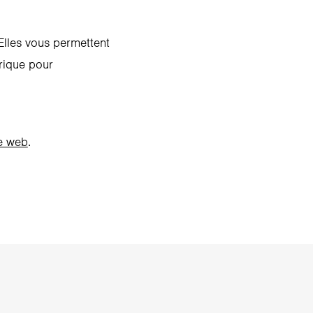
Elles vous permettent
orique pour
te web
.