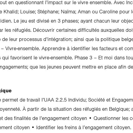
out en questionnant l’impact sur le vivre ensemble. Avec Inc
e Khalid; Louise; Stéphane; Naïma; Aman ou Caroline pour les
idien. Le jeu est divisé en 3 phases; ayant chacun leur obje
r les réfugiés. Découvrir certaines difficultés auxquelles doi
 de leur processus d’intégration; ainsi que la politique belg
2 – Vivre-ensemble. Apprendre à identifier les facteurs et c
 qui favorisent le vivre-ensemble. Phase 3 – Et moi dans tout 
engagements; que les jeunes peuvent mettre en place afin de f
gique
 permet de travail l’UAA 2.2.5 Individu; Société et Engagem
toyenneté. À partir de la situation des réfugiés en Belgique;
 et des finalités de l’engagement citoyen • Questionner les 
ement citoyen • Identifier les freins à l’engagement citoyen.