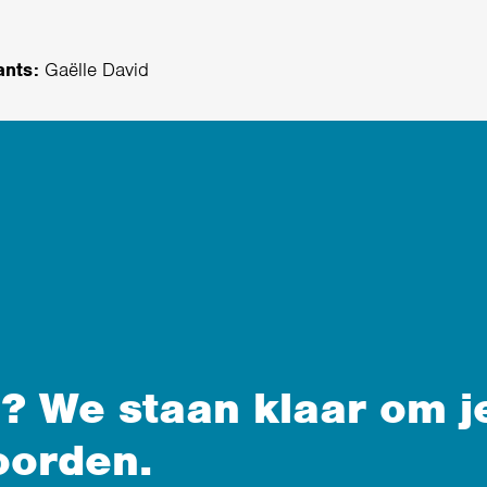
ants:
Gaëlle David
? We staan klaar om j
oorden.