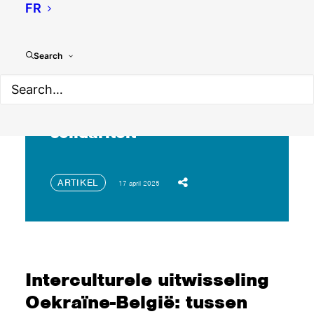
FR
Search
Interculturele uitwisseling
Oekraïne-België: tussen
kwetsbaarheid en
solidariteit
ARTIKEL
17 april 2025
Interculturele uitwisseling
Oekraïne-België: tussen