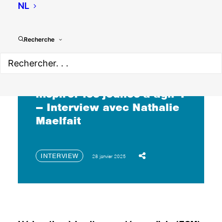
NL
Recherche
Pourquoi l’éducation à la
citoyenneté mondiale est-
elle essentielle pour
inspirer les jeunes à agir ?
– Interview avec Nathalie
Maelfait
INTERVIEW
28 janvier 2025