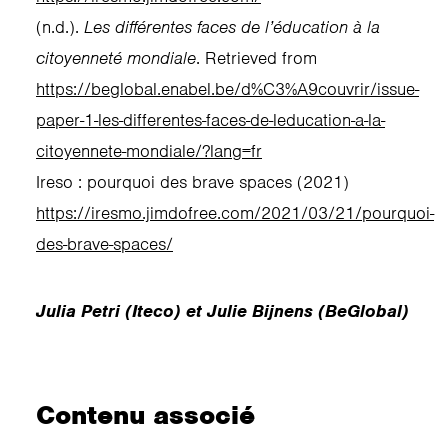
(n.d.).
Les différentes faces de l’éducation à la
citoyenneté mondiale
. Retrieved from
https://beglobal.enabel.be/d%C3%A9couvrir/issue-
paper-1-les-differentes-faces-de-leducation-a-la-
citoyennete-mondiale/?lang=fr
Ireso : pourquoi des brave spaces (2021)
https://iresmo.jimdofree.com/2021/03/21/pourquoi-
des-brave-spaces/
Julia Petri (Iteco) et Julie Bijnens (BeGlobal)
Contenu associé