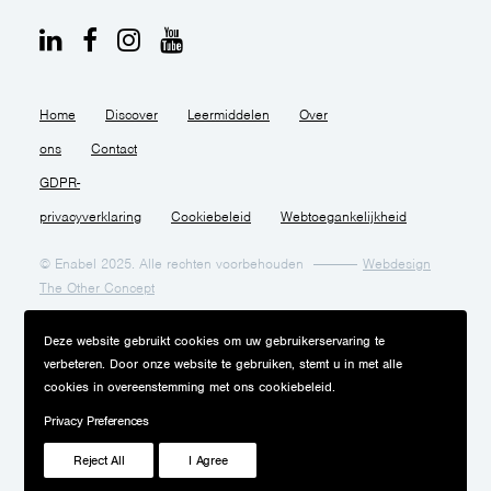
Home
Discover
Leermiddelen
Over
ons
Contact
GDPR-
privacyverklaring
Cookiebeleid
Webtoegankelijkheid
© Enabel 2025. Alle rechten voorbehouden
Webdesign
The Other Concept
Deze website gebruikt cookies om uw gebruikerservaring te
verbeteren. Door onze website te gebruiken, stemt u in met alle
cookies in overeenstemming met ons cookiebeleid.
Privacy Preferences
Reject All
I Agree