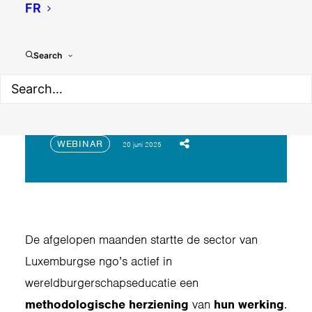
FR
Search
Webinar: Hervorming in de
WBE-sector in Luxemburg
WEBINAR
20 juni 2025
De afgelopen maanden startte de sector van
Luxemburgse ngo’s actief in
wereldburgerschapseducatie een
methodologische herziening
van
hun werking
.