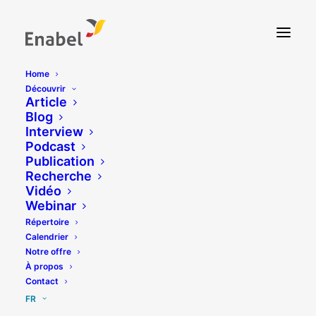
Home
Découvrir
Article
Blog
Interview
Podcast
Publication
Recherche
Comment notre perception
Vidéo
du monde est-elle façonnée
Webinar
Répertoire
et influencée ?
Calendrier
Notre offre
Retour sur la troisième journée de la Global
À propos
Contact
Teachers Academy
FR
7 février 2025 – Enabel, Bruxelles