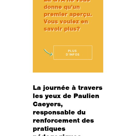
donne qu’un
premier aperçu.
Vous voulez en
savoir plus?
PLUS 
D’INFOS
La journée à travers
les yeux de Paulien
Caeyers,
responsable du
renforcement des
pratiques