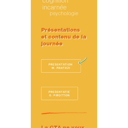
cognition
incarnée
psychologie
Présentations
et contenu de la
journée
PRESENTATION 
M. PANTAZI
PRESENTATIE 
G. PIROTTON
La GTA ne vous