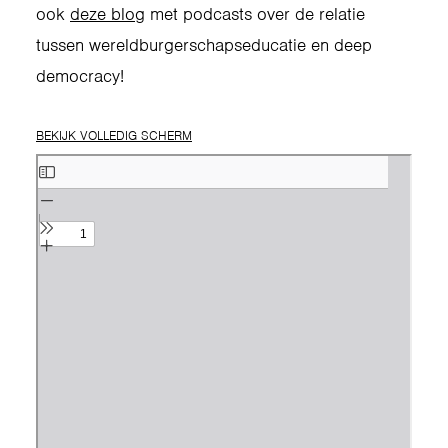
ook
deze blog
met podcasts over de relatie
tussen wereldburgerschapseducatie en deep
democracy!
BEKIJK VOLLEDIG SCHERM
Ga
naar
de
PDF
inhoud