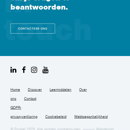
beantwoorden.
CONTACTEER ONS
Home
Discover
Leermiddelen
Over
ons
Contact
GDPR-
privacyverklaring
Cookiebeleid
Webtoegankelijkheid
© Enabel 2025. Alle rechten voorbehouden
Webdesign