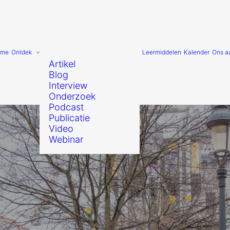
ome
Ontdek
Leermiddelen
Kalender
Ons a
Artikel
Blog
Interview
Onderzoek
Podcast
Publicatie
Video
Webinar