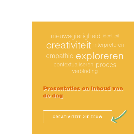
nieuwsgierigheid
identiteit
creativiteit
interpreteren
exploreren
empathie
proces
contextualiseren
verbinding
Presentaties en inhoud van
de dag
CREATIVITEIT 21E EEUW