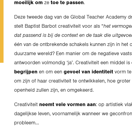
moeilijk om
ze
toe te passen
.
Deze tweede dag van de Global Teacher Academy d
stelt Baptist Barbot creativiteit voor als “
het vermogen
dat passend is bij de context en de taak die uitgev
één van de ontbrekende schakels kunnen zijn in het 
duurzame wereld? Een manier om de negatieve vastste
antwoorden volmondig ‘ja’. Creativiteit een middel is
begrijpen
en om een
gevoel van identiteit
vorm te 
om zijn of haar creativiteit te ontwikkelen, hoe grote
openheid zullen zijn, en omgekeerd.
Creativiteit
neemt vele vormen aan
: op artistiek v
dagelijkse leven, voornamelijk wanneer we geconfr
probleem…