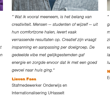
”
Wat ik vooral meeneem, is het belang van
”
creativiteit. Mensen — studenten of wijzelf — uit
g
hun comfortzone halen, levert vaak
m
verrassende resultaten op. Creatief zijn vraagt
z
t
inspanning en aanpassing per doelgroep. De
v
en
gedeelde
vibe
met gelijkgestemden gaf
l
energie en zorgde ervoor dat ik met een goed
l
gevoel naar huis ging.
“
N
E
Lieven Faes
Stafmedewerker Onderwijs en
Internationalisering UHasselt