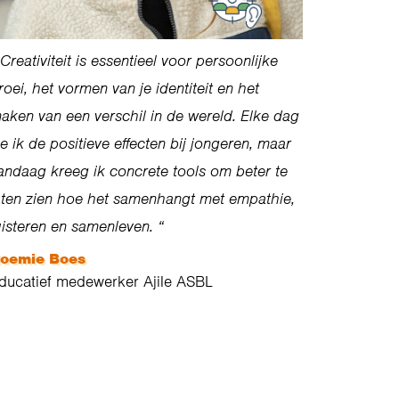
Creativiteit is essentieel voor persoonlijke
roei, het vormen van je identiteit en het
aken van een verschil in de wereld. Elke dag
ie ik de positieve effecten bij jongeren, maar
andaag kreeg ik concrete tools om beter te
aten zien hoe het samenhangt met empathie,
uisteren en samenleven.
“
oemie Boes
ducatief
medewerker
A
j
ile
ASBL