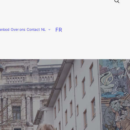
FR
anbod
Over ons
Contact
NL