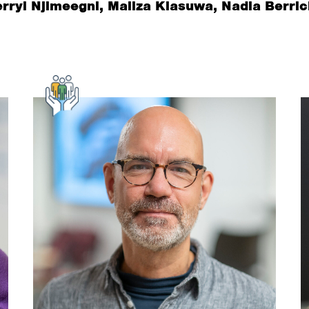
ryl Njimeegni, Maliza Kiasuwa, Nadia Berric