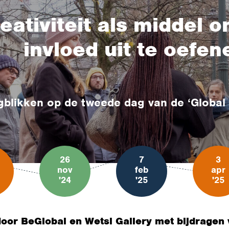
eativiteit als middel 
invloed uit te oefe
gblikken op de tweede dag van de ‘Global
26
7
3
nov
feb
apr
'24
'25
'25
or BeGlobal en Wetsi Gallery met bijdragen 