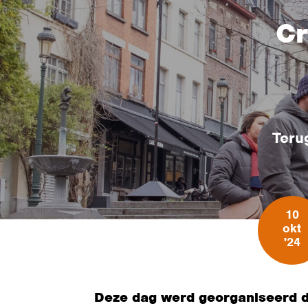
Cr
Teru
10
okt
'24
Deze dag werd georganiseerd do