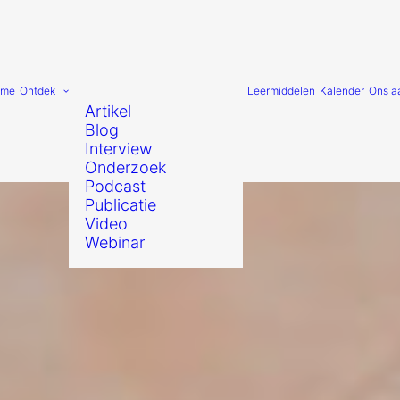
ome
Ontdek
Leermiddelen
Kalender
Ons a
Artikel
Blog
Interview
Onderzoek
Podcast
Publicatie
Video
Webinar