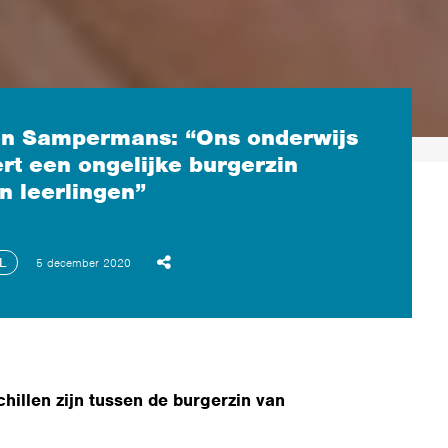
en Sampermans: “Ons onderwijs
rt een ongelijke burgerzin
n leerlingen”
L
5 december 2020
illen zijn tussen de burgerzin van