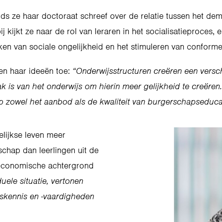
inds ze haar doctoraat schreef over de relatie tussen het 
j kijkt ze naar de rol van leraren in het socialisatieproces
ken van sociale ongelijkheid en het stimuleren van conform
ien haar ideeën toe:
“Onderwijsstructuren creëren een verschi
aak is van het onderwijs om hierin meer gelijkheid te creëre
op zowel het aanbod als de kwaliteit van burgerschapseduca
elijkse leven meer
schap dan leerlingen uit de
o-economische achtergrond
uele situatie, vertonen
pskennis en -vaardigheden