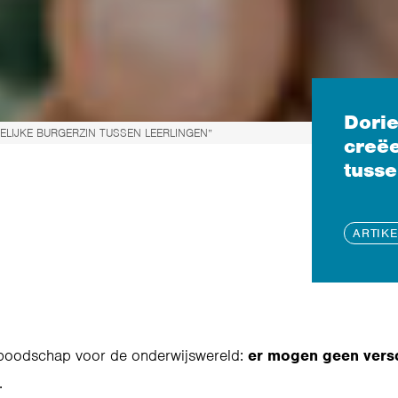
Dori
LIJKE BURGERZIN TUSSEN LEERLINGEN”
creëe
tusse
ARTIKE
 boodschap voor de onderwijswereld:
er mogen geen versch
.